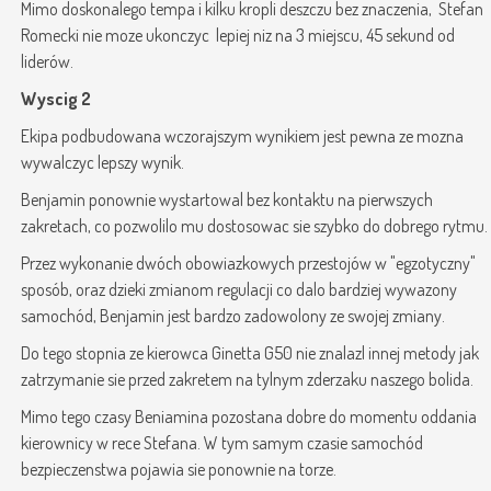
Mimo doskonalego tempa i kilku kropli deszczu bez znaczenia, Stefan
Romecki nie moze ukonczyc lepiej niz na 3 miejscu, 45 sekund od
liderów.
Wyscig 2
Ekipa podbudowana wczorajszym wynikiem jest pewna ze mozna
wywalczyc lepszy wynik.
Benjamin ponownie wystartowal bez kontaktu na pierwszych
zakretach, co pozwolilo mu dostosowac sie szybko do dobrego rytmu.
Przez wykonanie dwóch obowiazkowych przestojów w "egzotyczny"
sposób, oraz dzieki zmianom regulacji co dalo bardziej wywazony
samochód, Benjamin jest bardzo zadowolony ze swojej zmiany.
Do tego stopnia ze kierowca Ginetta G50 nie znalazl innej metody jak
zatrzymanie sie przed zakretem na tylnym zderzaku naszego bolida.
Mimo tego czasy Beniamina pozostana dobre do momentu oddania
kierownicy w rece Stefana. W tym samym czasie samochód
bezpieczenstwa pojawia sie ponownie na torze.