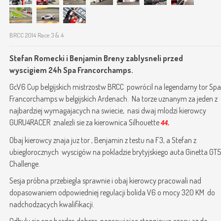
BRCC 2014 Race 3 & 4
Stefan Romecki i Benjamin Breny zablysneli przed
wyscigiem 24h Spa Francorchamps.
GcV6 Cup belgijskich mistrzostw BRCC powrócil na legendarny tor Spa
Francorchamps w belgijskich Ardenach. Na torze uznanym za jeden z
najbardziej wymagajacych na swiecie, nasi dwaj mlodzi kierowcy
GURU4RACER znalezli sie za kierownica Silhouette
44.
Obaj kierowcy znaja juz tor , Benjamin z testu na F3, a Stefan z
ubieglorocznych wyscigów na pokladzie brytyjskiego auta Ginetta GT5
Challenge.
Sesja próbna przebiegla sprawnie i obaj kierowcy pracowali nad
dopasowaniem odpowiedniej regulacji bolida V6 o mocy 320 KM do
nadchodzacych kwalifikacji.