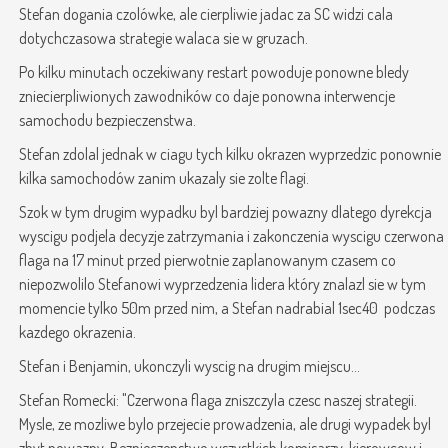
Stefan dogania czolówke, ale cierpliwie jadac za SC widzi cala
dotychczasowa strategie walaca sie w gruzach.
Po kilku minutach oczekiwany restart powoduje ponowne bledy
zniecierpliwionych zawodników co daje ponowna interwencje
samochodu bezpieczenstwa.
Stefan zdolal jednak w ciagu tych kilku okrazen wyprzedzic ponownie
kilka samochodów zanim ukazaly sie zolte flagi.
Szok w tym drugim wypadku byl bardziej powazny dlatego dyrekcja
wyscigu podjela decyzje zatrzymania i zakonczenia wyscigu czerwona
flaga na 17 minut przed pierwotnie zaplanowanym czasem co
niepozwolilo Stefanowi wyprzedzenia lidera który znalazl sie w tym
momencie tylko 50m przed nim, a Stefan nadrabial 1sec40 podczas
kazdego okrazenia.
Stefan i Benjamin, ukonczyli wyscig na drugim miejscu...
Stefan Romecki: "Czerwona flaga zniszczyla czesc naszej strategii.
Mysle, ze mozliwe bylo przejecie prowadzenia, ale drugi wypadek byl