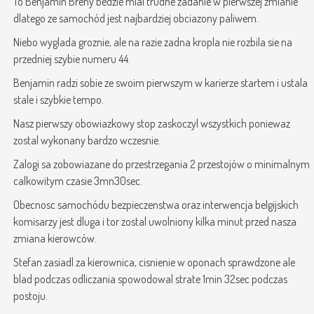
To Benjamin Breny bedzie mial trudne zadanie w pierwszej zmianie
dlatego ze samochód jest najbardziej obciazony paliwem.
Niebo wyglada groznie, ale na razie zadna kropla nie rozbila sie na
przedniej szybie numeru 44.
Benjamin radzi sobie ze swoim pierwszym w karierze startem i ustala
stale i szybkie tempo.
Nasz pierwszy obowiazkowy stop zaskoczyl wszystkich poniewaz
zostal wykonany bardzo wczesnie.
Zalogi sa zobowiazane do przestrzegania 2 przestojów o minimalnym
calkowitym czasie 3mn30sec.
Obecnosc samochódu bezpieczenstwa oraz interwencja belgijskich
komisarzy jest dluga i tor zostal uwolniony kilka minut przed nasza
zmiana kierowców.
Stefan zasiadl za kierownica, cisnienie w oponach sprawdzone ale
blad podczas odliczania spowodowal strate 1min 32sec podczas
postoju.