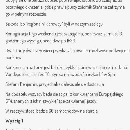
Odbyly sie one bardzo dobrze, poprawiajac stopniowo czasy az do
ostatniego okrazenia, gdzie prawie pusty zbiornik Stefana zatrzymal
go w pelnym rozpedzie.
Szkoda, bo "regionalni kierowcy" byli w naszym zasiegu
Konfiguracja tego weekendu jest szczególna, poniewaz zamiast 3
godzinnego wyscigu, beda dwa po 1h30.
Dwa starty dwa razy wiecej ryzyka, ale równiez mozliwosc podwojenia
punktów!
Konkurencja na torze jest bardzo szybka, poniewaz Lemeret i rodzina
Vandepoele ojciec (ex F1) i syn sa na swoich "sciezkach" w Spa.
Stefan i Benjamin, przyjechali z daleka, ale sie dostosuja.
Na dodatek, wszyscy beda sie scigali z konkurentami Europejskiego
GT4, znanych z ich niezwykle "spektakularnej" jazdy.
W rzeczywistosci bedzie 60 samochodów na starcie!
Wyscig 1