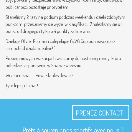
zbyt powazny. Bezpieczenstwo wszystkich komisarzy, kierowcow i
publicznosci pozostaje priorytetem.
Stanelismy 2 razy na podium podczas weekendu i dzieki zdobytym
punktom przesuniemy sie wyzej w klasyfikacji. Znalezlismy sie o 1
punkt od drugiego i tylko o 4 punkty za liderami.
Dziekuje Olivier Romain i calej ekipie GcV6 Cup poniewaz nasz
samochód dzialal idealnie! ".
Po sierpniowych wakacjach wracamy do nastepnej rundy która
odbedzie sie ponownie w Spa we wrzesniu.
Wrzesien Spa ..... Powiedziales deszcz?
Tym lepiej dla nas!
PRENEZ CONTACT !
Prêts à soutenir nos sportifs avec nous ?