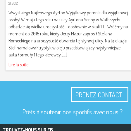
21.03.21
​Wszystkiego Najlepszego Ayrton Wyjątkowy pomnik dla wyjątkowej
osoby! W maju tego roku na ulicy Ayrtona Senny w Wałbrzychu
odbędzie się wielka uroczystość - dosłownie w skali 1:1. Wróćmy na
moment do 2015 roku, kiedy Jerzy Mazur zaprosił Stefana
Romeckiego na uroczystość otwarcia tej słynnej ulicy. Na tą okazję
Stef namalował tryptyk w oleju przedstawiający najsłynniejsze
auta Formuły 1 tego kierowcy.[...]
Lire la suite
PRENEZ CONTACT !
Prêts à soutenir nos sportifs avec nous ?
TROUVEZ-NOUS SUR FB