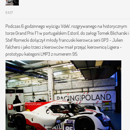
11.11.17
Podczas 6 godzinnego wyścigu VdeV, rozgrywanego na historycznym
torze Grand Prix F1 w portugalskim Estoril, do załogi Tomek Blicharski i
Stef Romecki dołączył młody francuski kierowca serii GP3 - Julien
Falchero i jako trzeci z kierowców miał przejąć kierownicę Ligiera -
prototypu kategorii LMP3 z numerem 95.