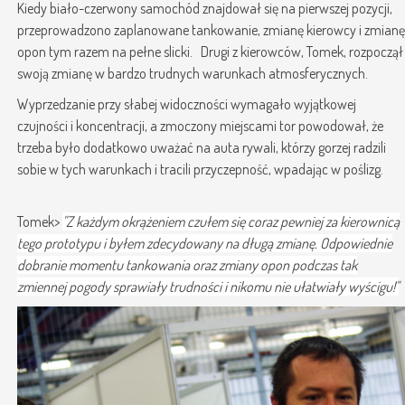
Kiedy biało-czerwony samochód znajdował się na pierwszej pozycji,
przeprowadzono zaplanowane tankowanie, zmianę kierowcy i zmianę
opon tym razem na pełne slicki. Drugi z kierowców, Tomek, rozpoczął
swoją zmianę w bardzo trudnych warunkach atmosferycznych.
Wyprzedzanie przy słabej widoczności wymagało wyjątkowej
czujności i koncentracji, a zmoczony miejscami tor powodował, że
trzeba było dodatkowo uważać na auta rywali, którzy gorzej radzili
sobie w tych warunkach i tracili przyczepność, wpadając w poślizg.
Tomek>
"Z każdym okrążeniem czułem się coraz pewniej za kierownicą
tego prototypu i byłem zdecydowany na długą zmianę. Odpowiednie
dobranie momentu tankowania oraz zmiany opon podczas tak
zmiennej pogody sprawiały trudności i nikomu nie ułatwiały wyścigu!"