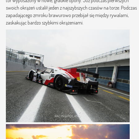
tor wyposażony w nowe, gładkie opony. Już podczas pierwszych
swoich okrążeń ustalił jeden z najszybszych czasów na torze. Podczas
zapadającego zmroku brawurowo przebijał się między rywalami,
zaskakując bardzo szybkimi okrążeniami.