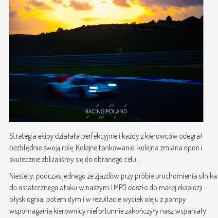
Strategia ekipy działała perfekcyjnie i każdy z kierowców odegrał
bezbłędnie swoją rolę. Kolejne tankowanie, kolejna zmiana opon i
skutecznie zbliżaliśmy się do obranego celu...
Niestety, podczas jednego ze zjazdów przy próbie uruchomienia silnika
do ostatecznego ataku w naszym LMP3 doszło do małej eksplozji -
błysk ognia, potem dym i w rezultacie wyciek oleju z pompy
wspomagania kierownicy niefortunnie zakończyły nasz wspaniały