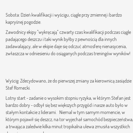
Sobota: Dzień kwalifikacji i wyścigu, ciągle przy zmiennej i bardzo
kapryśnej pogodzie.
Zawodnicy ekipy "wykręcają" czwarty czas kwalifikacji podczas ciągle
padającego deszczu i taki wynik byłby z pewnością dla innych
zadawalający, ale w ekipie daje się odczuć atmosferę nienasycenia,
zwłaszcza w odniesieniu do osiąganych podczas treningów wyników!
Wyścig: Zdecydowano, że do pierwszej zmiany za kierownicą zasiądzie
Stef Romecki.
Lotny start - zadanie o wysokim stopniu ryzyka, w którym Stefan jest
bardzo dobry - odbył się bez większych przygód i nasze auto było w
stałym kontakcie z liderami. Niemal w tym samym momencie, w
którym pojawił się deszcz, na tor wyjechał samochód bezpieczeństwa
a trwająca zaledwie kilka minut tropikalna ulewa zmusiła wszystkich