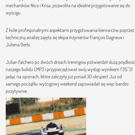
mechaników Nico i Krisa, pozwoliła na idealne przygotowanie się do
wyścigu.
Z kolei profesjonalnymi aspektami przygotowania kierowców poprzez
techniczną analizę zajęła się ekipa inżynierów François Gagneux i
Juliena Gerbi.
Julian Falchero po dwóch dniach treningów potwierdził dużą prędkoś
naszego bolidu LMP3 i przypieczętował swój występ wynikiem 1'35''31
jadąc na oponach, które zaliczyły już ponad 30 okrążeń! Już od
samego początku wyścigowy weekend zapowiadał się więc bardzo
pozytywnie.