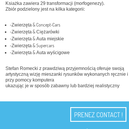
Ksia
ż
ka zawiera 29 transformacji (morfogenezy).
Zbiór podzielony jest na kilka kategorii:
-
& Concept-Cars
Zwierzęta
-
&
Zwierzęta
C
iężarówki
-
&
Zwierzęta
Auta miejskie
-
& Supercars
Zwierzęta
-
&
Zwierzęta
Auta w
yścigowe
Stefan Romecki z
prawdziwą przyjemnością
oferuje swoją
artystyczną wizję mieszanki
rysunków
wykonanych
ręcznie
i
przy pomocy
komputera
ukazując
je w
sposób
zabawny lub bardziej realistyczny
PRENEZ CONTACT !