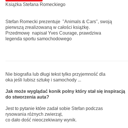
K
siążka
Stefana Romeckiego
Stefan Romecki prezentuje "Animals & Cars", s
woją
pierwszą
zrealizowaną
w
całośc
i
książkę.
Przedmowę
napisał
Yves Courage, prawdziwa
legenda
sportu samochodowego
Nie biografia lub długi tekst tylko przyjemność dla
oka
jeśli
lubisz sztukę i samochody ...
Jak może wyglądać konik polny
który
sta
ł
się inspiracją
do stworzenia auta?
Jest to pytanie które zada
ł
sobie Stefan podczas
rysowania
różnych
zwierząt,
co da
ło
dość nieoczekiwany wynik.