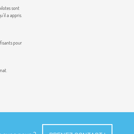
pilotes sont
'il a appris.
ffisants pour
nat.