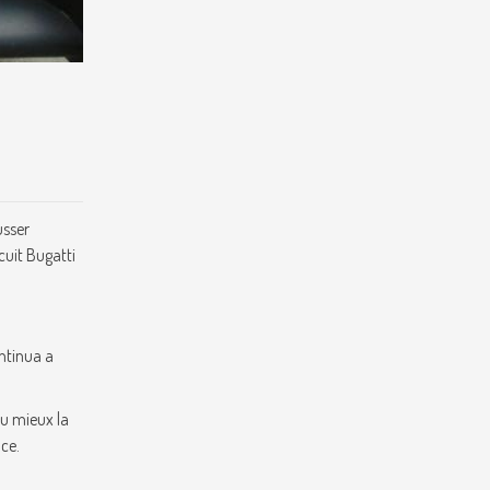
usser
cuit Bugatti
ontinua a
au mieux la
nce.