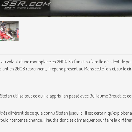
ence au volant d'une monoplace en 2004, Stefan et sa famille décident de po
olant en 2006 reprennent, il répond présent au Mans cette fois ci, sur le cir
fan utilisa tout ce qu'il a appris l'an passé avec Guillaume Greuet, et c
très différent de ce qu'a connu Stefan jusqu'ici. Il est certain qu'exploiter 
 vouloir tenter sa chance, il faudra donc se démarquer pour faire la différe