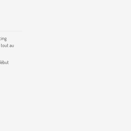
cing.
e tout au
début