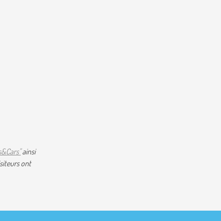
s&Cars"
ainsi
siteurs ont